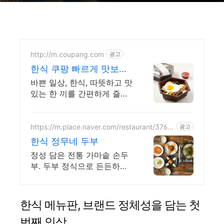
http://m.coupang.com
광고
한식 쿠팡 빠르게 맛보는
따뜻한 국물
바쁜 일상, 한식, 따뜻하고 맛
있는 한 끼를 간편하게 즐겨
보세요. 진한 국물과 푸짐한
건더기로 든든하게, 즉석국
영양 가득한 식사를 완성하
https://m.place.naver.com/restaurant/3769
광고
9813
세요.
한식 정무네 두부
정성 담은 전통 가마솥 손두
부. 두부 정식으로 든든하고
건강한 한 끼! 정무네두부의
깊은 손맛! 다양한 두부 요리
를 한 상 가득 정무네 정식으
한식 메뉴판, 브랜드 정체성을 담는 첫
로 즐기세요
번째 인상