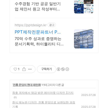
수주경험 기반 공공 일반기
업 제안서 원고 작성부터
PPT 디자인까지 원스톱 제작
https://pptdesign.kr
광고
PPT제작전문파트너 P디
자인 고객만족도100%로
70억 수주 성과로 증명하는
보답하는
문서기획력, 하이퀄리티 디자
인
1
구독하기
'
전통 문양의 현대 패턴화
' 카테고리의 다른 글
창호 격자에서 영감 받은 레이아웃 디자인 3가지
2025.07.28
(0)
한식 메뉴판 디자인, 전통 문양으로 브랜딩한 과정
기록
2025.07.28