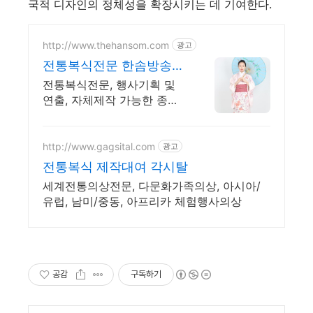
국적 디자인의 정체성을 확장시키는 데 기여한다.
http://www.thehansom.com
광고
전통복식전문 한솜방송미
술센터 당일 배송 및 수령
전통복식전문, 행사기획 및
가능!
연출, 자체제작 가능한 종합
기획사 수년간 쌓아온 노하
우를 바탕으로 믿고 신뢰할
수 있는 기업!
http://www.gagsital.com
광고
전통복식 제작대여 각시탈
세계전통의상전문, 다문화가족의상, 아시아/
유럽, 남미/중동, 아프리카 체험행사의상
공감
구독하기