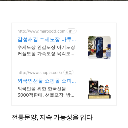
http://www.maroodd.com
광고
감성새김 수제도장 마루
와동동 당신을 위한 특별
수제도장 인감도장 아기도장
한 선물!!
커플도장 가족도장 육각도장
졸업도장 단체도장 맞춤 전
문
http://www.shopia.co.kr
광고
외국인선물 쇼핑몰 쇼피
아
외국인을 위한 한국선물
3000점판매, 선물포장, 방문
구매가능, 2호선구의역주변
전통문양, 지속 가능성을 입다