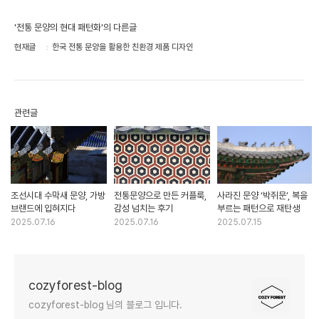
'전통 문양의 현대 패턴화'의 다른글
현재글
한국 전통 문양을 활용한 친환경 제품 디자인
관련글
조선시대 수막새 문양, 가방
전통문양으로 만든 커플룩,
사라진 문양 ‘박쥐문’, 복을
브랜드에 입혀지다
감성 넘치는 후기
부르는 패턴으로 재탄생
2025.07.16
2025.07.16
2025.07.15
cozyforest-blog
cozyforest-blog 님의 블로그 입니다.