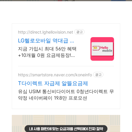
http://direct.lghellovision.net
광고
LG헬로모바일 역대급 요
금제 편의점 유심, 이심 즉
지금 가입시 최대 56만 혜택
시개통
+10개월 0원 요금제등장!
91GB도 매월 0원으로
https://smartstore.naver.com/koneinfo
광고
T다이렉트 자급제 알뜰요금제
유심 USIM 통신비다이어트 0청년다이렉트 무
약정 네이버페이 19.8만 프로모션