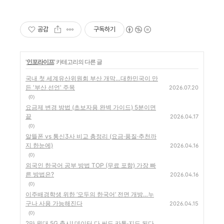
공감
구독하기
'
인포라이프
' 카테고리의 다른 글
국내 첫 세계유산위원회 부산 개막…대한민국이 만
든 '부산 선언' 주목
2026.07.20
(0)
요금제 변경 방법 (초보자용 완벽 가이드) 5분이면
끝
2026.04.17
(0)
알뜰폰 vs 통신3사 비교 총정리 (요금·품질·추천까
지 한눈에)
2026.04.16
(0)
외국인 한국어 공부 방법 TOP (무료 포함) 가장 빠
른 방법은?
2026.04.16
(0)
이주배경학생 위한 ‘모두의 한국어’ 전면 개방…누
구나 사용 가능해진다
2026.04.15
(0)
2만 원대 5G 출시! 데이터 다 써도 카톡·지도 된다