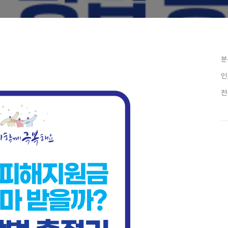
분
인
전