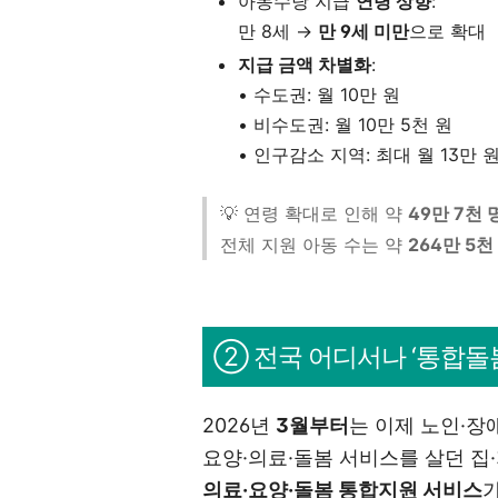
아동수당 지급
연령 상향
:
만 8세 →
만 9세 미만
으로 확대
지급 금액 차별화
:
• 수도권: 월 10만 원
• 비수도권: 월 10만 5천 원
• 인구감소 지역: 최대 월 13만
💡 연령 확대로 인해 약
49만 7천
전체 지원 아동 수는 약
264만 5천
② 전국 어디서나 ‘통합돌봄
2026년
3월부터
는 이제 노인·장
요양·의료·돌봄 서비스를 살던 집
의료·요양·돌봄 통합지원 서비스